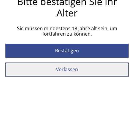
Bitte bestätigen Sie Ihr
Alter
Jetzt bestellen
Sie müssen mindestens 18 Jahre alt sein, um
Zum Warenkorb hinzufügen
fortfahren zu können.
TEILEN
Bestätigen
Verlassen
Paw Patrol Brotdose
Blau oder Rosa
Related items
Honig vom Bauernhof
Eier vom Bauernhof 10er
10,00 €
4,50 €