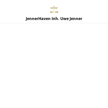
Neu: Dienstleistungstermin buchen
JennerHaven Inh. Uwe Jenner
Start
/
Produkte
/
Sonderposten
/
Paw Patrol Brotdose