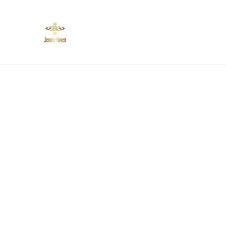
Start
Bauernhof
P
Dat
Start
/
Produkte
/
Sonderposten
/
Hautfarben Buntstif
%