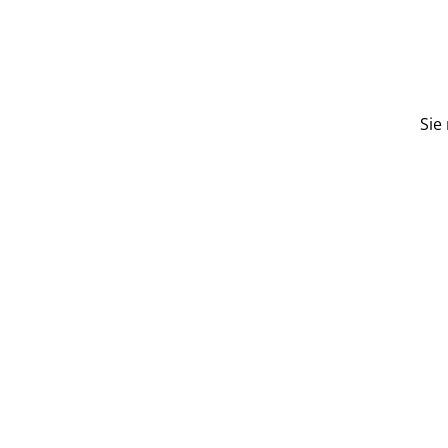
4,05 €
Sie
Contact Us