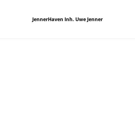
Neu: Dienstleistungstermin buchen
JennerHaven Inh. Uwe Jenner
JennerHaven Inh. Uwe Jenner
rodukte
Kontaktieren Sie uns
Cookie-Richtlinie
Allgemeine Ge
enschutzbestimmungen von SumUp
Öffnungszeiten
Termin 
l