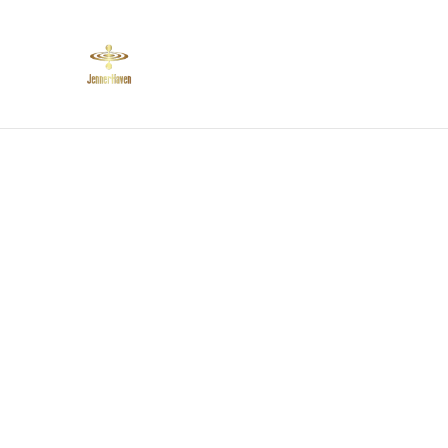
Start
Bauernhof
P
Dat
Start
/
Produkte
/
Vegane Lebensmittel
Vegane Lebensmitte
Dinkel Max Lasagne